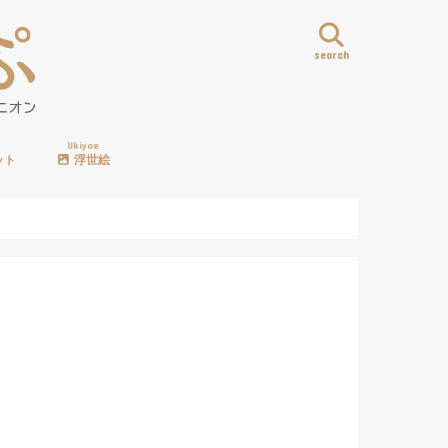
search
Ukiyoe
ット
浮世絵