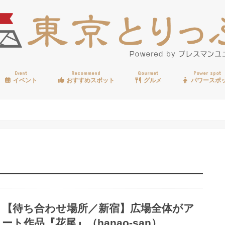
Event
Recommend
Gourmet
Power spot
イベント
おすすめスポット
グルメ
パワースポ
歩く
温泉
見る
買う
遊ぶ
食べる
【待ち合わせ場所／新宿】広場全体がア
ート作品『花尾』（hanao-san）