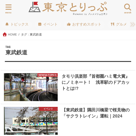
menu
search
トピックス
イベント
おすすめスポット
グルメ
HOME
タグ : 東武鉄道
TAG
東武鉄道
NEWS&TOPICS
タモリ倶楽部『首都圏ハミ電大賞』
にノミネート！ 浅草駅のドアカッ
トとは!?
イベント
【東武鉄道】隅田川橋梁で桜見物の
「サクラトレイン」運転｜2024