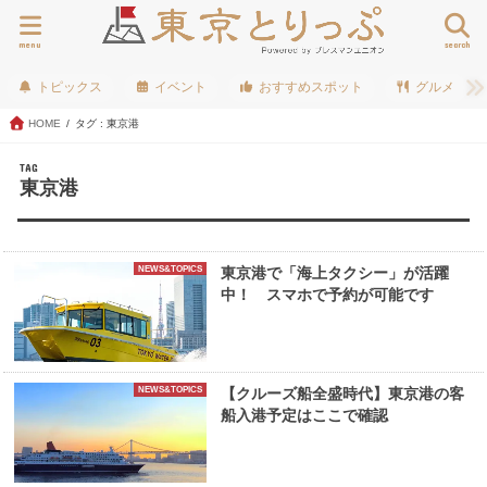
menu
search
トピックス
イベント
おすすめスポット
グルメ
HOME
タグ : 東京港
TAG
東京港
NEWS&TOPICS
東京港で「海上タクシー」が活躍
中！ スマホで予約が可能です
NEWS&TOPICS
【クルーズ船全盛時代】東京港の客
船入港予定はここで確認