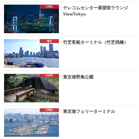
江東区
テレコムセンター展望室ラウンジ
ViewTokyo
港区
竹芝客船ターミナル（竹芝桟橋）
大田区
東京港野鳥公園
江東区
東京港フェリーターミナル