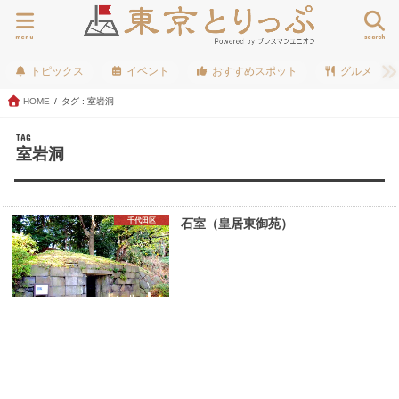
menu
search
トピックス
イベント
おすすめスポット
グルメ
HOME
タグ : 室岩洞
TAG
室岩洞
千代田区
石室（皇居東御苑）