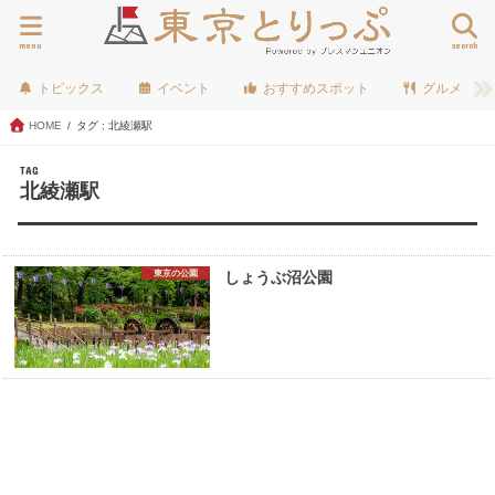
menu
search
トピックス
イベント
おすすめスポット
グルメ
HOME
タグ : 北綾瀬駅
TAG
北綾瀬駅
東京の公園
しょうぶ沼公園