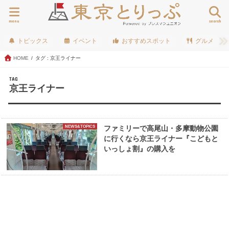
menu
search
トピックス
イベント
おすすめスポット
グルメ
HOME
タグ : 京王ライナー
TAG
京王ライナー
NEWS&TOPICS
ファミリーで高尾山・多摩動物公園
に行くなら京王ライナー『こどもと
いっしょ割』の購入を