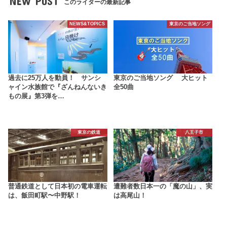
NEW POST
このライターの最新記事
NEWS&TOPICS
東京のご当地ソング
過去に25万人を動員！ サンシ
東京のご当地ソング 大ヒット
ャイン水族館で『ざんねんないき
全50曲
もの展』第3弾を…
東京の鉄道
八王子市
普通鉄道として日本初の電車運転
遭難者数日本一の「魔の山」、実
は、飯田町駅〜中野駅！
は高尾山！