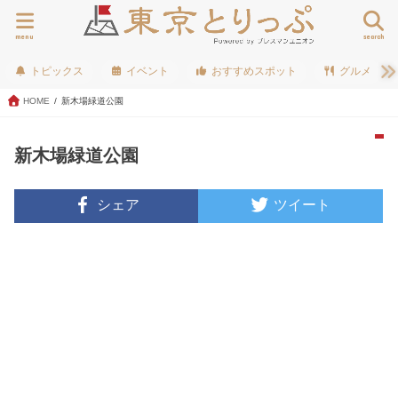
menu
search
トピックス
イベント
おすすめスポット
グルメ
HOME
新木場緑道公園
新木場緑道公園
シェア
ツイート