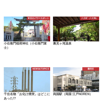
東京のパワースポット
八丈町（八丈島）
小右衛門稲荷神社（小右衛門富
裏見ヶ滝温泉
士）
NEWS&TOPICS
墨田区
千住名物「お化け煙突」はどこに
両国駅（両国 江戸NOREN）
あった!?