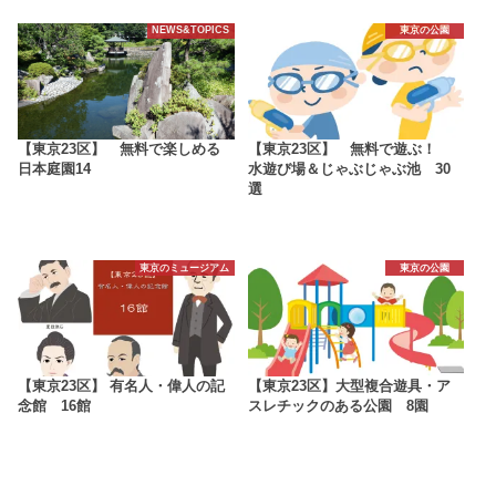
NEWS&TOPICS
東京の公園
【東京23区】 無料で楽しめる
【東京23区】 無料で遊ぶ！
日本庭園14
水遊び場＆じゃぶじゃぶ池 30
選
東京のミュージアム
東京の公園
【東京23区】 有名人・偉人の記
【東京23区】大型複合遊具・ア
念館 16館
スレチックのある公園 8園