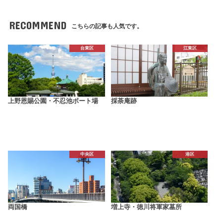
RECOMMEND
こちらの記事も人気です。
台東区
江東区
上野恩賜公園・不忍池ボート場
採荼庵跡
中央区
港区
両国橋
増上寺・徳川将軍家墓所