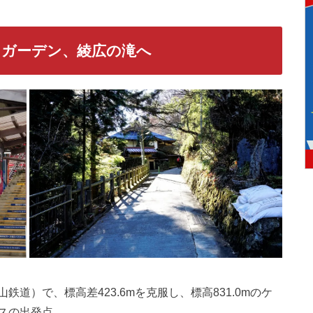
クガーデン、綾広の滝へ
道）で、標高差423.6mを克服し、標高831.0mのケ
スの出発点