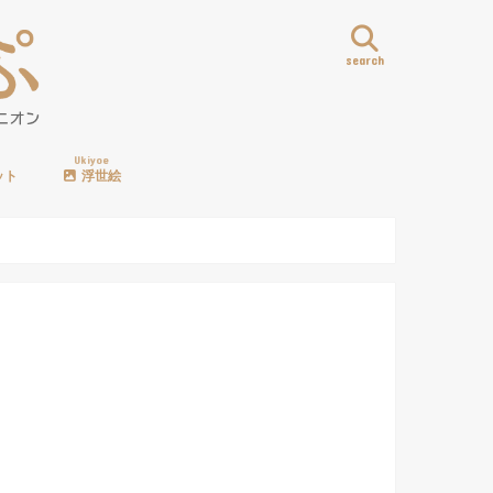
search
Ukiyoe
ット
浮世絵