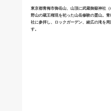
東京都青梅市御岳山、山頂に武蔵御嶽神社（
野山の蔵王権現を祀った山岳修験の霊山。青
社に参拝し、ロックガーデン、綾広の滝を周
す。