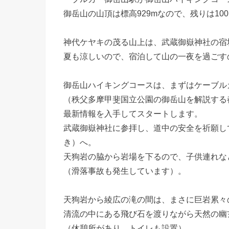
御岳山の山頂は標高929mなので、残りは10
神代ケヤキの茂る山上は、武蔵御嶽神社の宿
夏も涼しいので、宿泊して山の一夜を過ごす
御岳山ハイキングコースは、まずはケーブル
（秩父多摩甲斐国立公園の御岳山を解説する
最新情報を入手してスタートします。
武蔵御嶽神社に参拝し、道中の安全を祈願し
き）へ。
天狗岩の脇から岩場を下るので、子供連れな
（滑落事故も発生しています）。
天狗岩から綾広の滝の間は、まさに巨岩累々
清流の中にある飛び石を渡りながら天然の幽
（休憩所があり、トイレも設置）。