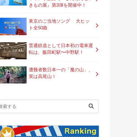
きもの展』第3弾を開催中！
東京のご当地ソング 大ヒッ
ト全50曲
普通鉄道として日本初の電車運
転は、飯田町駅〜中野駅！
遭難者数日本一の「魔の山」、
実は高尾山！