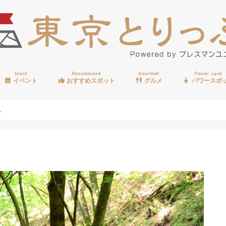
Event
Recommend
Gourmet
Power spot
イベント
おすすめスポット
グルメ
パワースポ
歩く
温泉
見る
買う
遊ぶ
食べる
ス