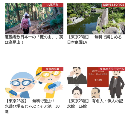
八王子市
NEWS&TOPICS
遭難者数日本一の「魔の山」、実
【東京23区】 無料で楽しめる
は高尾山！
日本庭園14
東京の公園
東京のミュージアム
【東京23区】 無料で遊ぶ！
【東京23区】 有名人・偉人の記
水遊び場＆じゃぶじゃぶ池 30
念館 16館
選