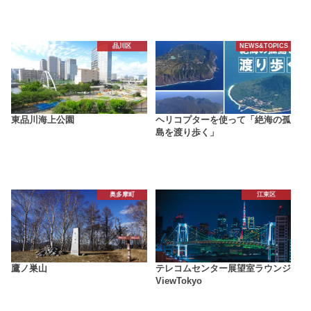
品川区
NEWS&TOPICS
東品川海上公園
ヘリコプターを使って「絶海の孤
島を渡り歩く」
奥多摩町
江東区
鷹ノ巣山
テレコムセンター展望室ラウンジ
ViewTokyo