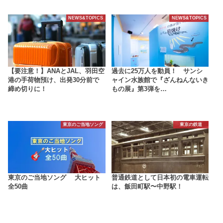
NEWS&TOPICS
NEWS&TOPICS
【要注意！】ANAとJAL、羽田空
過去に25万人を動員！ サンシ
港の手荷物預け、出発30分前で
ャイン水族館で『ざんねんないき
締め切りに！
もの展』第3弾を…
東京のご当地ソング
東京の鉄道
東京のご当地ソング 大ヒット
普通鉄道として日本初の電車運転
全50曲
は、飯田町駅〜中野駅！