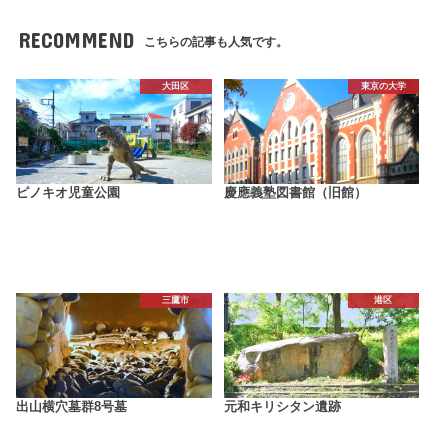
RECOMMEND
こちらの記事も人気です。
大田区
東京の大学
ピノキオ児童公園
慶應義塾図書館（旧館）
三鷹市
港区
出山横穴墓群8号墓
元和キリシタン遺跡