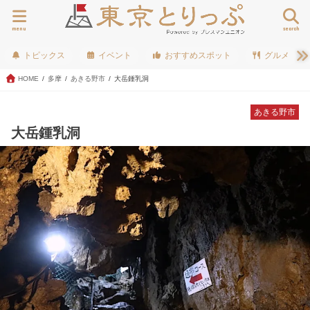
menu
search
トピックス
イベント
おすすめスポット
グルメ
HOME
多摩
あきる野市
大岳鍾乳洞
あきる野市
大岳鍾乳洞