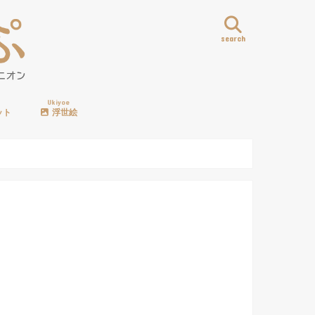
search
Ukiyoe
ット
浮世絵