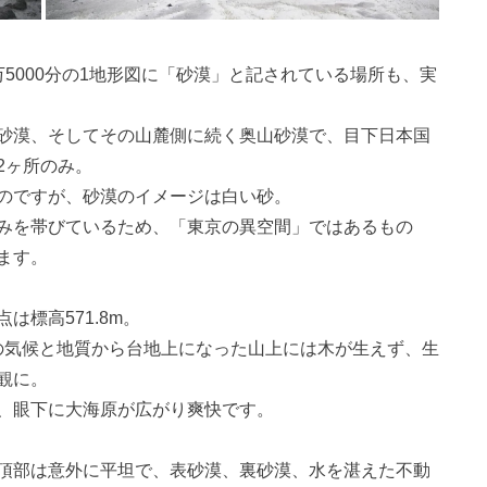
5000分の1地形図に「砂漠」と記されている場所も、実
砂漠、そしてその山麓側に続く奥山砂漠で、目下日本国
2ヶ所のみ。
のですが、砂漠のイメージは白い砂。
みを帯びているため、「東京の異空間」ではあるもの
ます。
標高571.8m。
その気候と地質から台地上になった山上には木が生えず、生
観に。
、眼下に大海原が広がり爽快です。
頂部は意外に平坦で、表砂漠、裏砂漠、水を湛えた不動