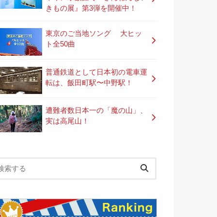
きもの展』第3弾を開催中！
東京のご当地ソング 大ヒッ
ト全50曲
普通鉄道として日本初の電車運
転は、飯田町駅〜中野駅！
遭難者数日本一の「魔の山」、
実は高尾山！