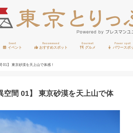
Event
Recommend
Gourmet
Power spot
イベント
おすすめスポット
グルメ
パワースポ
歩く
温泉
見る
買う
遊ぶ
食べる
 01】 東京砂漠を天上山で体感！
空間 01】 東京砂漠を天上山で体