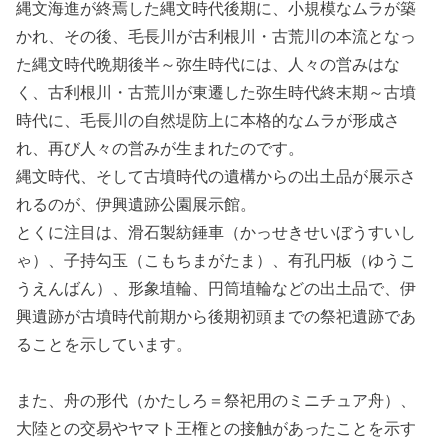
縄文海進が終焉した縄文時代後期に、小規模なムラが築
かれ、その後、毛長川が古利根川・古荒川の本流となっ
た縄文時代晩期後半～弥生時代には、人々の営みはな
く、古利根川・古荒川が東遷した弥生時代終末期～古墳
時代に、毛長川の自然堤防上に本格的なムラが形成さ
れ、再び人々の営みが生まれたのです。
縄文時代、そして古墳時代の遺構からの出土品が展示さ
れるのが、伊興遺跡公園展示館。
とくに注目は、滑石製紡錘車（かっせきせいぼうすいし
ゃ）、子持勾玉（こもちまがたま）、有孔円板（ゆうこ
うえんばん）、形象埴輪、円筒埴輪などの出土品で、伊
興遺跡が古墳時代前期から後期初頭までの祭祀遺跡であ
ることを示しています。
また、舟の形代（かたしろ＝祭祀用のミニチュア舟）、
大陸との交易やヤマト王権との接触があったことを示す