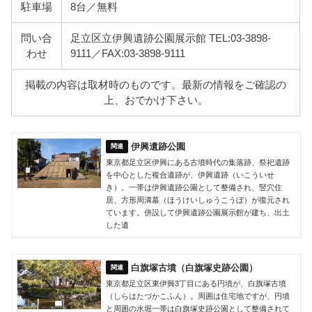
駐車場
8台／無料
問い合
足立区立伊興遺跡公園展示館 TEL:03-3898-
わせ
9111／FAX:03-3898-9111
掲載の内容は取材時のものです。最新の情報をご確認の
上、おでかけ下さい。
伊興遺跡公園
東京都足立区伊興にある古墳時代の集落跡、祭祀遺跡
を中心とした複合遺跡が、伊興遺跡（いこういせ
き）。一帯は伊興遺跡公園として整備され、竪穴住
居、方形周溝墓（ほうけいしゅうこうぼ）が復元され
ています。併設して伊興遺跡公園展示館が建ち、出土
した遺
白旗塚古墳（白旗塚史跡公園）
東京都足立区東伊興3丁目にある円墳が、白旗塚古墳
（しらはたづかこふん）。周囲は住宅地ですが、円墳
と周囲の水堀一帯は白旗塚史跡公園として整備されて