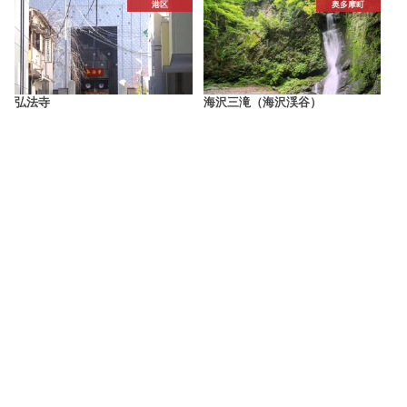
港区
奥多摩町
弘法寺
海沢三滝（海沢渓谷）