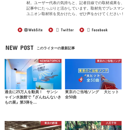
材。ユーザー代表の気持ちと、記者目線での取材成果を、
記事中にたっぷりと活かしています。取材先でプレスマン
ユニオン取材班を見かけたら、ぜひ声をかけてください！
WebSite
Twitter
Facebook
NEW POST
このライターの最新記事
NEWS&TOPICS
東京のご当地ソング
過去に25万人を動員！ サンシ
東京のご当地ソング 大ヒット
ャイン水族館で『ざんねんないき
全50曲
もの展』第3弾を…
東京の鉄道
八王子市