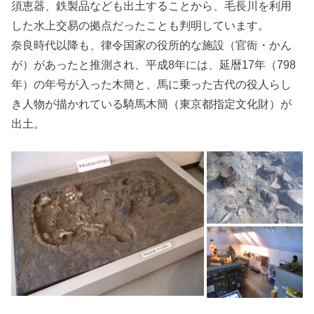
須恵器、鉄製品なども出土することから、毛長川を利用
した水上交易の拠点だったことも判明しています。
奈良時代以降も、律令国家の役所的な施設（官衙・かん
が）があったと推測され、平成8年には、延暦17年（798
年）の年号が入った木簡と、馬に乗った古代の役人らし
き人物が描かれている騎馬木簡（東京都指定文化財）が
出土。