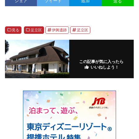
シェア
ツイート
追加
送る
見る
足立区
伊興遺跡
足立区
この記事が気に入ったら
いいねしよう！