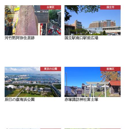
台東区
国立市
河竹黙阿弥住居跡
国立駅南口駅前広場
東京の公園
板橋区
辰巳の森海浜公園
赤塚諏訪神社富士塚