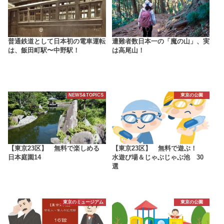
普通鉄道として日本初の電車運転
遭難者数日本一の「魔の山」、実
は、飯田町駅〜中野駅！
は高尾山！
NEWS&TOPICS
東京の公園
【東京23区】 無料で楽しめる
【東京23区】 無料で遊ぶ！
日本庭園14
水遊び場＆じゃぶじゃぶ池 30
選
東京のミュージアム
東京の公園