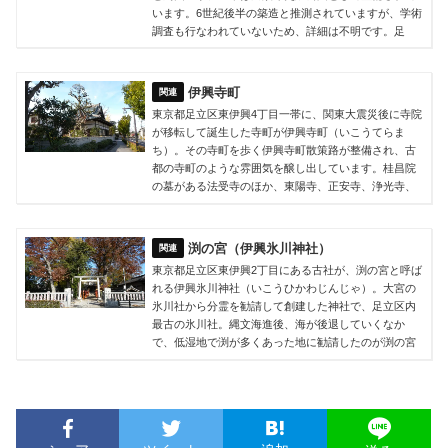
います。6世紀後半の築造と推測されていますが、学術
調査も行なわれていないため、詳細は不明です。足
伊興寺町
東京都足立区東伊興4丁目一帯に、関東大震災後に寺院
が移転して誕生した寺町が伊興寺町（いこうてらま
ち）。その寺町を歩く伊興寺町散策路が整備され、古
都の寺町のような雰囲気を醸し出しています。桂昌院
の墓がある法受寺のほか、東陽寺、正安寺、浄光寺、
渕の宮（伊興氷川神社）
東京都足立区東伊興2丁目にある古社が、渕の宮と呼ば
れる伊興氷川神社（いこうひかわじんじゃ）。大宮の
氷川社から分霊を勧請して創建した神社で、足立区内
最古の氷川社。縄文海進後、海が後退していくなか
で、低湿地で渕が多くあった地に勧請したのが渕の宮