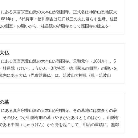
目にある真言宗豊山派の大本山が護国寺。正式名は神齢山悉地院大
1681年）、5代将軍・徳川綱吉は江戸城三の丸に暮らす生母、桂昌
光の側室）の願いから、桂昌院の祈願寺として護国寺の建立を
大仏
にある真言宗豊山派の大本山が護国寺。天和元年（1681年）、5
・桂昌院（けいしょういん＝3代将軍・徳川家光の側室）の願いを
境内にある大仏（毘盧遮那仏）は、筑波山大権現（現・筑波山
の墓
目にある真言宗豊山派の大本山が護国寺。その墓地には数多くの著
、そのひとつが山縣有朋の墓（やまがたありとものはか）。山縣有
である中間（ちゅうげん）から身を起こして、明治の重鎮に。無鄰