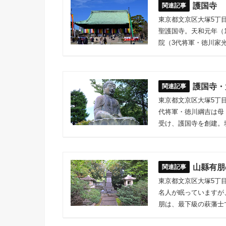
護国寺
東京都文京区大塚5丁
聖護国寺。天和元年（
院（3代将軍・徳川家
護国寺・
東京都文京区大塚5丁目
代将軍・徳川綱吉は母
受け、護国寺を創建。
山縣有朋
東京都文京区大塚5丁
名人が眠っていますが
朋は、最下級の萩藩士