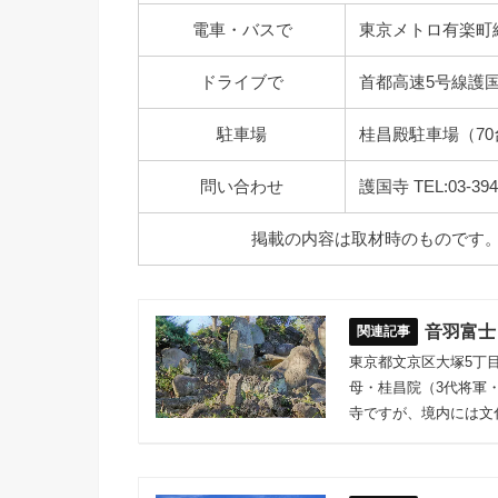
電車・バスで
東京メトロ有楽町
ドライブで
首都高速5号線護国
駐車場
桂昌殿駐車場（7
問い合わせ
護国寺 TEL:03-3941
掲載の内容は取材時のものです
音羽富士
東京都文京区大塚5丁
母・桂昌院（3代将軍
寺ですが、境内には文化