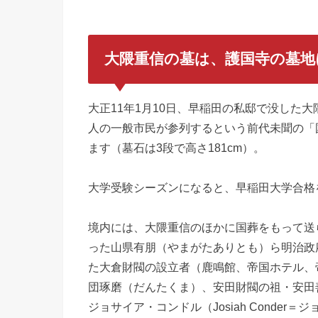
大隈重信の墓は、護国寺の墓地
大正11年1月10日、早稲田の私邸で没した
人の一般市民が参列するという前代未聞の「
ます（墓石は3段で高さ181cm）。
大学受験シーズンになると、早稲田大学合格
境内には、大隈重信のほかに国葬をもって送
った山県有朋（やまがたありとも）ら明治政
た大倉財閥の設立者（鹿鳴館、帝国ホテル、
団琢磨（だんたくま）、安田財閥の祖・安田
ジョサイア・コンドル（Josiah Conde