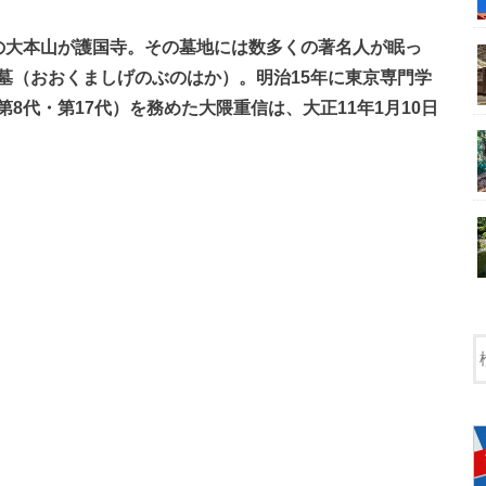
の大本山が護国寺。その墓地には数多くの著名人が眠っ
墓（おおくましげのぶのはか）。明治15年に東京専門学
8代・第17代）を務めた大隈重信は、大正11年1月10日