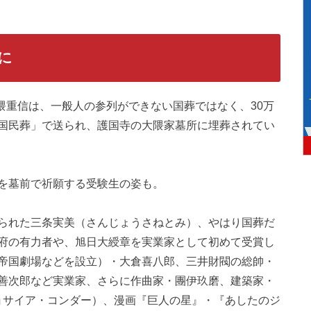
に
大隈重信は、一般人の参列ができない国葬ではなく、30万
国民葬」で送られ、護国寺の大隈家墓所に埋葬されてい
を墓前で祈願する受験生の姿も。
られた三条実美（さんじょうさねとみ）、やはり国葬だ
府の有力者や、旭日大綬章を実業家として初めて受賞し
帝国劇場などを設立）・大倉喜八郎、三井財閥の総帥・
善次郎など実業家、さらに作曲家・團伊玖磨、建築家・
r＝ジョサイア・コンダー）、漫画『巨人の星』・『あしたのジ