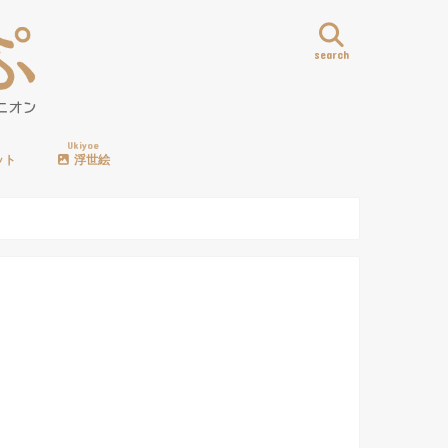
search
Ukiyoe
ット
浮世絵