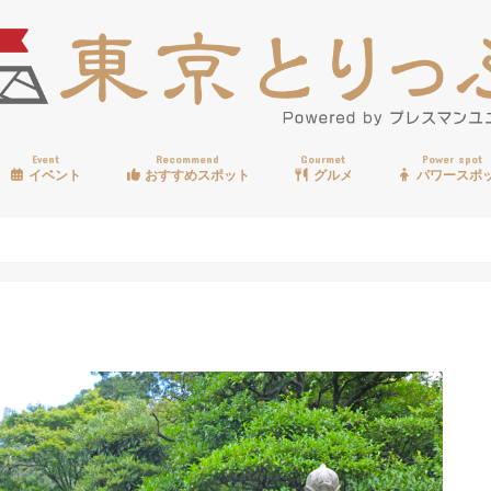
Event
Recommend
Gourmet
Power spot
イベント
おすすめスポット
グルメ
パワースポ
歩く
温泉
見る
買う
遊ぶ
食べる