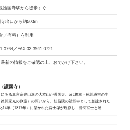
線護国寺駅から徒歩すぐ
寺出口から約500m
0台／有料）を利用
-0764／FAX:03-3941-0721
。最新の情報をご確認の上、おでかけ下さい。
（護国寺）
目にある真言宗豊山派の大本山が護国寺。5代将軍・徳川綱吉の生
・徳川家光の側室）の願いから、桂昌院の祈願寺として創建された
14年（1817年）に築かれた富士塚が現存し、音羽富士と通