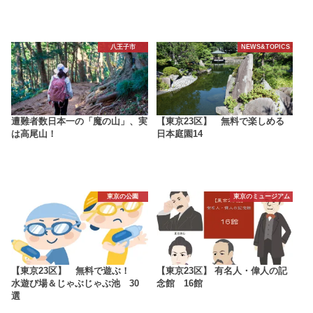
八王子市
NEWS&TOPICS
遭難者数日本一の「魔の山」、実
【東京23区】 無料で楽しめる
は高尾山！
日本庭園14
東京の公園
東京のミュージアム
【東京23区】 無料で遊ぶ！
【東京23区】 有名人・偉人の記
水遊び場＆じゃぶじゃぶ池 30
念館 16館
選