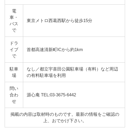
電
車・
東京メトロ西葛西駅から徒歩15分
バス
で
ドラ
イブ
首都高速清新町ICから約1km
で
駐車
なし／都立宇喜田公園駐車場（有料）など周辺
場
の有料駐車場を利用
問い
合わ
源心庵 TEL:03-3675-6442
せ
掲載の内容は取材時のものです。最新の情報をご確認の
上、おでかけ下さい。