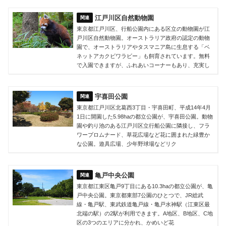
江戸川区自然動物園
東京都江戸川区、行船公園内にある区立の動物園が江
戸川区自然動物園。オーストラリア政府の認定の動物
園で、オーストラリアやタスマニア島に生息する「ベ
ネットアカクビワラビー」も飼育されています。無料
で入園できますが、ふれあいコーナーもあり、充実し
宇喜田公園
東京都江戸川区北葛西3丁目・宇喜田町、平成14年4月
1日に開園した5.98haの都立公園が、宇喜田公園。動物
園や釣り池のある江戸川区立行船公園に隣接し、フラ
ワープロムナード、草花広場など花に囲まれた緑豊か
な公園。遊具広場、少年野球場などリク
亀戸中央公園
東京都江東区亀戸9丁目にある10.3haの都立公園が、亀
戸中央公園。東京都東部7公園のひとつで、JR総武
線・亀戸駅、東武鉄道亀戸線・亀戸水神駅（江東区最
北端の駅）の2駅が利用できます。A地区、B地区、C地
区の3つのエリアに分かれ、かめいど花