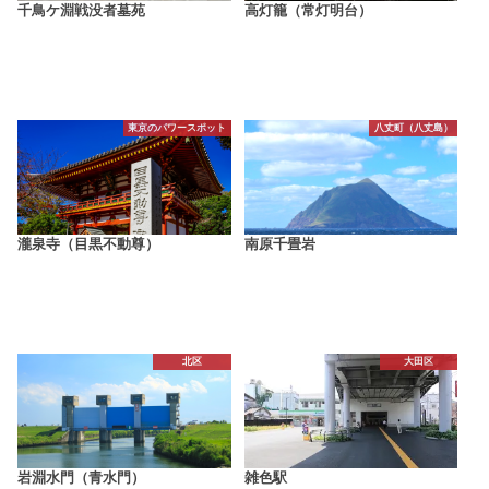
千鳥ケ淵戦没者墓苑
高灯籠（常灯明台）
東京のパワースポット
八丈町（八丈島）
瀧泉寺（目黒不動尊）
南原千畳岩
北区
大田区
岩淵水門（青水門）
雑色駅