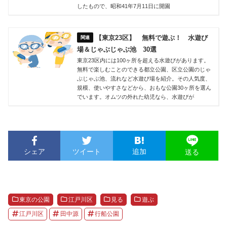
したもので、昭和41年7月11日に開園
【東京23区】 無料で遊ぶ！ 水遊び
場＆じゃぶじゃぶ池 30選
東京23区内には100ヶ所を超える水遊びがあります。
無料で楽しむことのできる都立公園、区立公園のじゃ
ぶじゃぶ池、流れなど水遊び場を紹介。その人気度、
規模、使いやすさなどから、おもな公園30ヶ所を選ん
でいます。オムツの外れた幼児なら、水遊びが
シェア
ツイート
追加
送る
東京の公園
江戸川区
見る
遊ぶ
江戸川区
田中源
行船公園