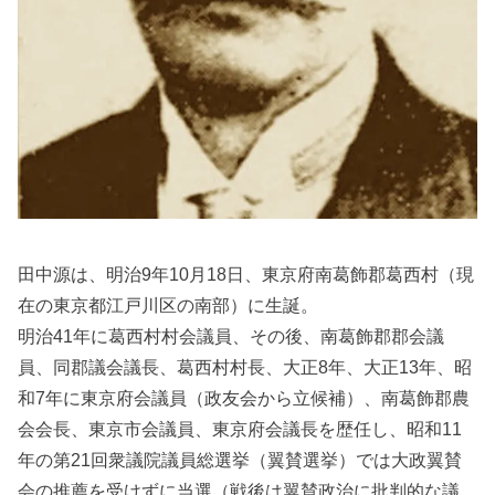
田中源は、明治9年10月18日、東京府南葛飾郡葛西村（現
在の東京都江戸川区の南部）に生誕。
明治41年に葛西村村会議員、その後、南葛飾郡郡会議
員、同郡議会議長、葛西村村長、大正8年、大正13年、昭
和7年に東京府会議員（政友会から立候補）、南葛飾郡農
会会長、東京市会議員、東京府会議長を歴任し、昭和11
年の第21回衆議院議員総選挙（翼賛選挙）では大政翼賛
会の推薦を受けずに当選（戦後は翼賛政治に批判的な議