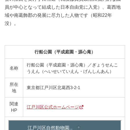
員が中心となって結成した日本自由党に入党）、葛西地
域や南葛飾郡の発展に尽力した人物です（昭和22年
没）。
行船公園（平成庭園・源心庵）
行船公園（平成庭園・源心庵）／ぎょうせんこ
名称
うえん（へいせいていえん・げんしんあん）
所在
東京都江戸川区北葛西3-2-1
地
関連
江戸川区公式ホームページ
HP