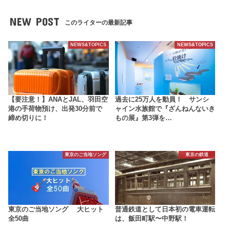
NEW POST
このライターの最新記事
NEWS&TOPICS
NEWS&TOPICS
【要注意！】ANAとJAL、羽田空
過去に25万人を動員！ サンシ
港の手荷物預け、出発30分前で
ャイン水族館で『ざんねんないき
締め切りに！
もの展』第3弾を…
東京のご当地ソング
東京の鉄道
東京のご当地ソング 大ヒット
普通鉄道として日本初の電車運転
全50曲
は、飯田町駅〜中野駅！