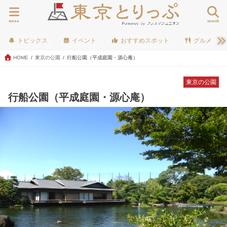
menu
search
トピックス
イベント
おすすめスポット
グルメ
HOME
東京の公園
行船公園（平成庭園・源心庵）
東京の公園
行船公園（平成庭園・源心庵）