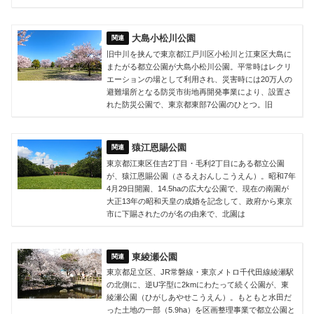
大島小松川公園
旧中川を挟んで東京都江戸川区小松川と江東区大島に
またがる都立公園が大島小松川公園。平常時はレクリ
エーションの場として利用され、災害時には20万人の
避難場所となる防災市街地再開発事業により、設置さ
れた防災公園で、東京都東部7公園のひとつ。旧
猿江恩賜公園
東京都江東区住吉2丁目・毛利2丁目にある都立公園
が、猿江恩賜公園（さるえおんしこうえん）。昭和7年
4月29日開園、14.5haの広大な公園で、現在の南園が
大正13年の昭和天皇の成婚を記念して、政府から東京
市に下賜されたのが名の由来で、北園は
東綾瀬公園
東京都足立区、JR常磐線・東京メトロ千代田線綾瀬駅
の北側に、逆U字型に2kmにわたって続く公園が、東
綾瀬公園（ひがしあやせこうえん）。もともと水田だ
った土地の一部（5.9ha）を区画整理事業で都立公園と