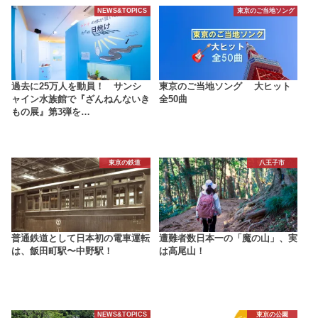
NEWS&TOPICS
東京のご当地ソング
過去に25万人を動員！ サンシ
東京のご当地ソング 大ヒット
ャイン水族館で『ざんねんないき
全50曲
もの展』第3弾を…
東京の鉄道
八王子市
普通鉄道として日本初の電車運転
遭難者数日本一の「魔の山」、実
は、飯田町駅〜中野駅！
は高尾山！
NEWS&TOPICS
東京の公園