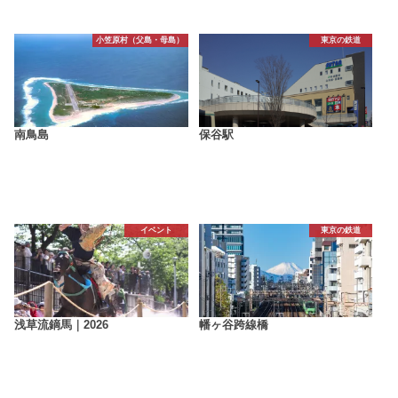
小笠原村（父島・母島）
東京の鉄道
南鳥島
保谷駅
イベント
東京の鉄道
浅草流鏑馬｜2026
幡ヶ谷跨線橋