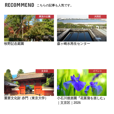
RECOMMEND
こちらの記事も人気です。
東京の公園
大田区
牧野記念庭園
森ヶ崎水再生センター
文京区
イベント
重要文化財 赤門（東京大学）
小石川後楽園『花菖蒲を楽しむ』
｜文京区｜2026