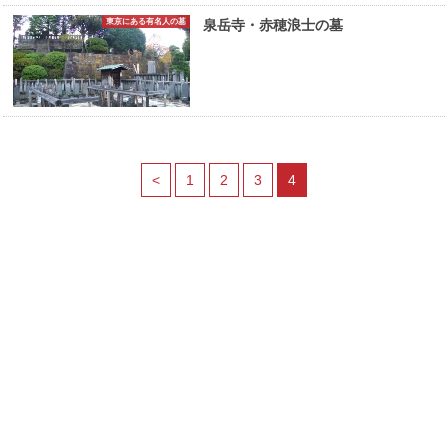
東京にある有名人の墓
泉岳寺・赤穂浪士の墓
<
1
2
3
4