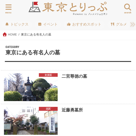
menu
search
トピックス
イベント
おすすめスポット
グルメ
HOME
東京にある有名人の墓
CATEGORY
東京にある有名人の墓
文京区
二宮尊徳の墓
北区
近藤勇墓所