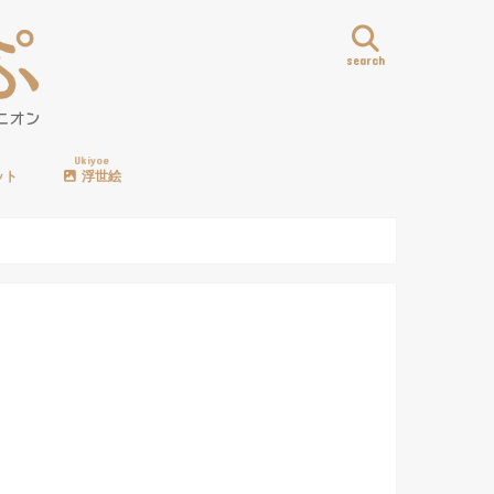
search
Ukiyoe
ット
浮世絵