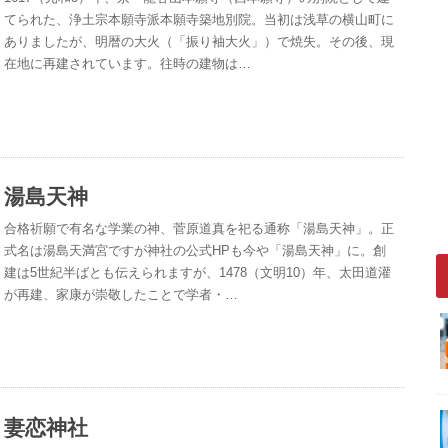
てられた、浄土宗本願寺派本願寺築地別院。当初は浅草の横山町に
ありましたが、明暦の大火（「振り袖大火」）で焼失。その後、現
在地に再建されています。往時の建物は…
湯島天神
合格祈願で有名な学業の神、菅原道真を祀る通称「湯島天神」。正
式名は湯島天満宮ですが神社の公式HPも今や「湯島天神」に。創
建は5世紀半ばとも伝えられますが、1478（文明10）年、太田道灌
が再建、家康が崇敬したことで学者・…
妻恋神社