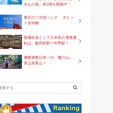
きもの展』第3弾を開催中！
東京のご当地ソング 大ヒッ
ト全50曲
普通鉄道として日本初の電車運
転は、飯田町駅〜中野駅！
遭難者数日本一の「魔の山」、
実は高尾山！