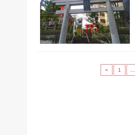
<
1
…