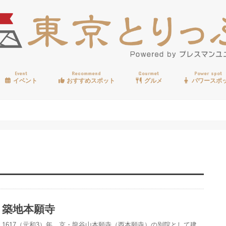
Event
Recommend
Gourmet
Power spot
イベント
おすすめスポット
グルメ
パワースポ
歩く
温泉
見る
買う
遊ぶ
食べる
築地本願寺
1617（元和3）年、京・龍谷山本願寺（西本願寺）の別院として建