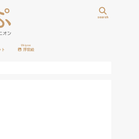
search
Ukiyoe
ット
浮世絵