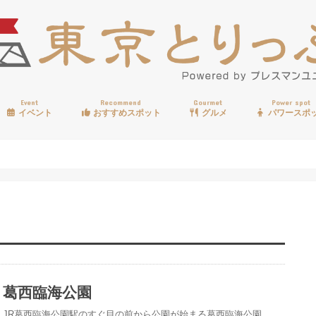
Event
Recommend
Gourmet
Power spot
イベント
おすすめスポット
グルメ
パワースポ
歩く
温泉
見る
買う
遊ぶ
食べる
葛西臨海公園
JR葛西臨海公園駅のすぐ目の前から公園が始まる葛西臨海公園