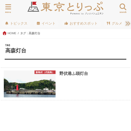
menu
search
トピックス
イベント
おすすめスポット
グルメ
HOME
タグ : 高森灯台
TAG
高森灯台
新島村（式根島）
野伏港ふ頭灯台