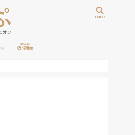
search
Ukiyoe
ット
浮世絵