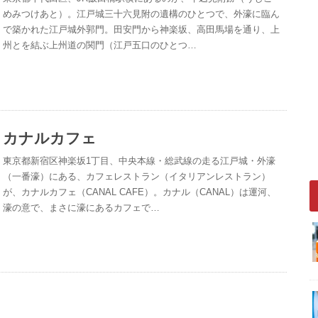
めみつけあと）。江戸城三十六見附の遺構のひとつで、外濠に臨ん
で築かれた江戸城外郭門。田安門から神楽坂、高田馬場を通り、上
州とを結ぶ上州道の関門（江戸五口のひとつ…
カナルカフェ
東京都新宿区神楽坂1丁目、中央本線・総武線の走る江戸城・外濠
（一番濠）にある、カフェレストラン（イタリアンレストラン）
が、カナルカフェ（CANAL CAFE）。カナル（CANAL）は運河、
濠の意で、まさに濠にあるカフェで…