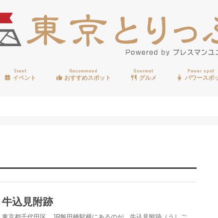
Event
Recommend
Gourmet
Power spot
イベント
おすすめスポット
グルメ
パワースポ
歩く
温泉
見る
買う
遊ぶ
食べる
牛込見附跡
東京都千代田区、JR飯田橋駅横にあるのが、牛込見附跡（うしご