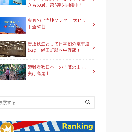
きもの展』第3弾を開催中！
東京のご当地ソング 大ヒッ
ト全50曲
普通鉄道として日本初の電車運
転は、飯田町駅〜中野駅！
遭難者数日本一の「魔の山」、
実は高尾山！