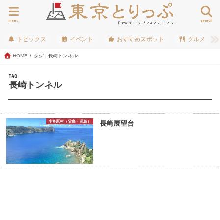
menu
search
トピックス
イベント
おすすめスポット
グルメ
HOME
タグ : 長崎トンネル
TAG
長崎トンネル
小笠原村（父島・母島）
長崎展望台