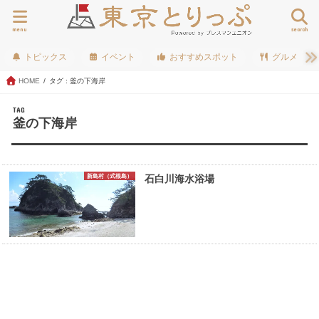
menu
search
トピックス
イベント
おすすめスポット
グルメ
HOME
タグ : 釜の下海岸
TAG
釜の下海岸
新島村（式根島）
石白川海水浴場