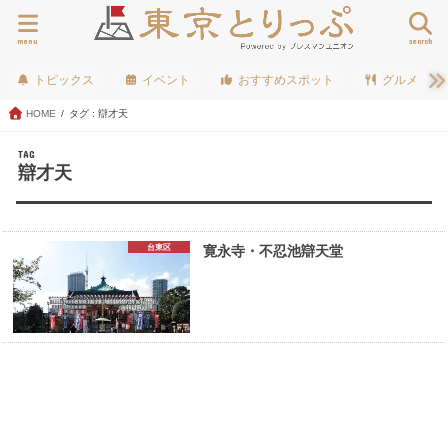
menu
search
トピックス
イベント
おすすめスポット
グルメ
HOME
タグ : 辯才天
TAG
辯才天
台東区
寛永寺・不忍池辯天堂