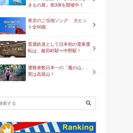
きもの展』第3弾を開催中！
東京のご当地ソング 大ヒッ
ト全50曲
普通鉄道として日本初の電車運
転は、飯田町駅〜中野駅！
遭難者数日本一の「魔の山」、
実は高尾山！