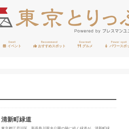
Event
Recommend
Gourmet
Power spot
イベント
おすすめスポット
グルメ
パワースポ
歩く
温泉
見る
買う
遊ぶ
食べる
清新町緑道
東京都江戸川区、新長島川親水公園の脇に続く緑道が、清新町緑