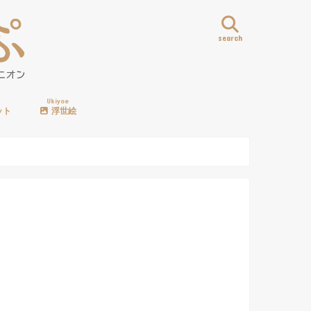
search
Ukiyoe
ット
浮世絵