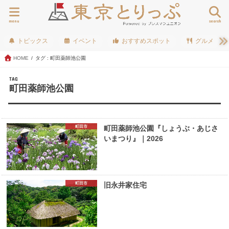
menu
search
トピックス
イベント
おすすめスポット
グルメ
HOME
タグ : 町田薬師池公園
TAG
町田薬師池公園
町田市
町田薬師池公園『しょうぶ・あじさ
いまつり』｜2026
町田市
旧永井家住宅