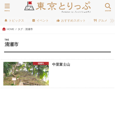
menu
search
トピックス
イベント
おすすめスポット
グルメ
HOME
タグ : 清瀬市
TAG
清瀬市
清瀬市
中里富士山