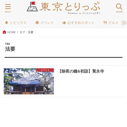
menu
search
トピックス
イベント
おすすめスポット
グルメ
HOME
タグ : 法要
TAG
法要
イベント
【除夜の鐘&初詣】寛永寺