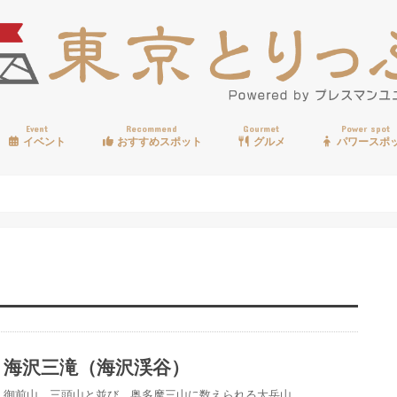
Event
Recommend
Gourmet
Power spot
イベント
おすすめスポット
グルメ
パワースポ
歩く
温泉
見る
買う
遊ぶ
食べる
海沢三滝（海沢渓谷）
御前山、三頭山と並び、奥多摩三山に数えられる大岳山