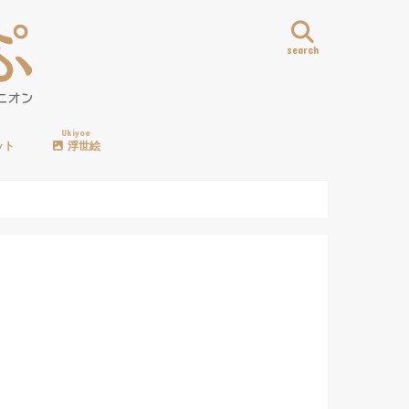
search
Ukiyoe
ット
浮世絵