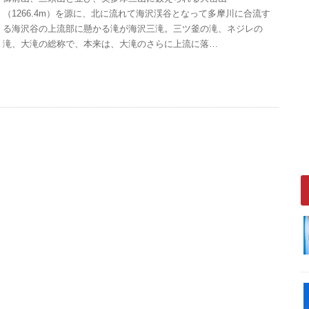
（1266.4m）を源に、北に流れて海沢渓谷となって多摩川に合流す
る海沢谷の上流部に懸かる滝が海沢三滝。三ツ釜の滝、ネジレの
滝、大滝の総称で、本来は、大滝のさらに上流に落…