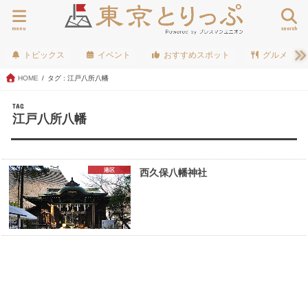
menu
search
トピックス
イベント
おすすめスポット
グルメ
HOME
タグ : 江戸八所八幡
TAG
江戸八所八幡
港区
西久保八幡神社