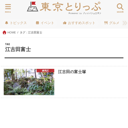
menu
search
トピックス
イベント
おすすめスポット
グルメ
HOME
タグ : 江古田富士
TAG
江古田富士
練馬区
江古田の富士塚