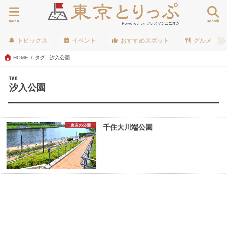
menu
search
トピックス
イベント
おすすめスポット
グルメ
HOME
タグ : 汐入公園
TAG
汐入公園
東京の公園
千住大川端公園