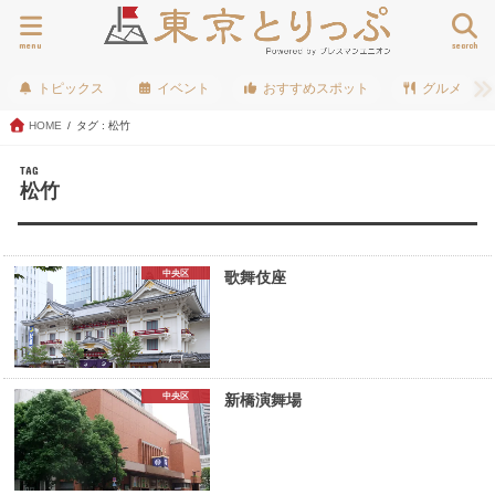
menu
search
トピックス
イベント
おすすめスポット
グルメ
HOME
タグ : 松竹
TAG
松竹
中央区
歌舞伎座
中央区
新橋演舞場