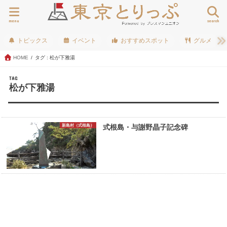
menu
search
トピックス
イベント
おすすめスポット
グルメ
HOME
タグ : 松が下雅湯
TAG
松が下雅湯
新島村（式根島）
式根島・与謝野晶子記念碑