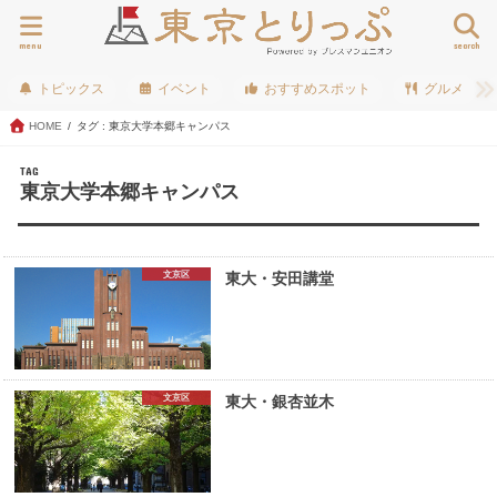
menu
search
トピックス
イベント
おすすめスポット
グルメ
HOME
タグ : 東京大学本郷キャンパス
TAG
東京大学本郷キャンパス
文京区
東大・安田講堂
文京区
東大・銀杏並木