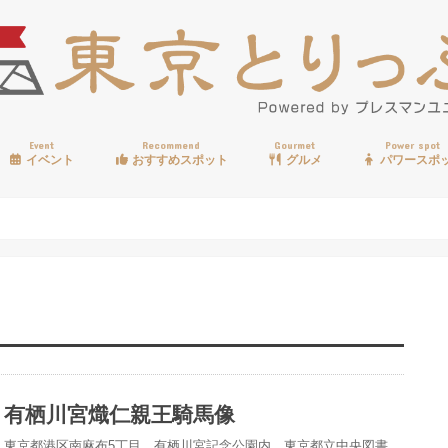
Event
Recommend
Gourmet
Power spot
イベント
おすすめスポット
グルメ
パワースポ
歩く
温泉
見る
買う
遊ぶ
食べる
有栖川宮熾仁親王騎馬像
東京都港区南麻布5丁目、有栖川宮記念公園内、東京都立中央図書