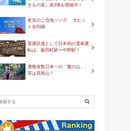
きもの展』第3弾を開催中！
東京のご当地ソング 大ヒッ
ト全50曲
普通鉄道として日本初の電車運
転は、飯田町駅〜中野駅！
遭難者数日本一の「魔の山」、
実は高尾山！