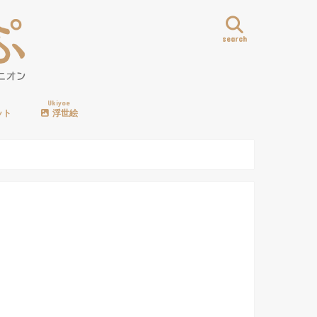
search
Ukiyoe
ット
浮世絵