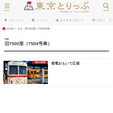
menu
search
トピックス
イベント
おすすめスポット
グルメ
HOME
タグ : 旧7500形（7504号車）
TAG
旧7500形（7504号車）
東京の鉄道
都電おもいで広場