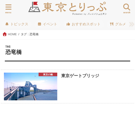
menu
search
トピックス
イベント
おすすめスポット
グルメ
HOME
タグ : 恐竜橋
TAG
恐竜橋
東京の橋
東京ゲートブリッジ