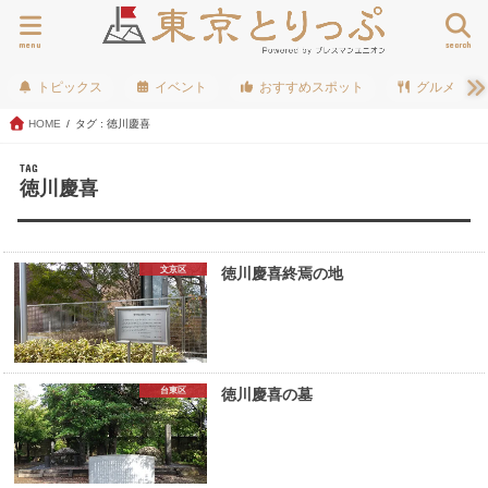
menu
search
トピックス
イベント
おすすめスポット
グルメ
HOME
タグ : 徳川慶喜
TAG
徳川慶喜
文京区
徳川慶喜終焉の地
台東区
徳川慶喜の墓