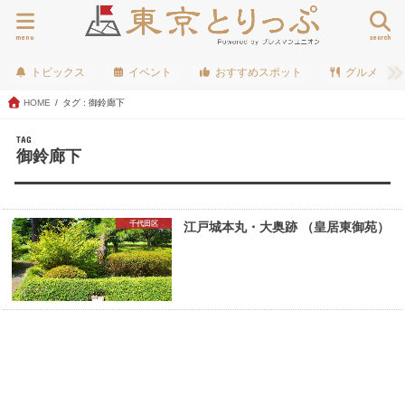
menu
search
トピックス
イベント
おすすめスポット
グルメ
HOME
タグ : 御鈴廊下
TAG
御鈴廊下
千代田区
江戸城本丸・大奥跡 （皇居東御苑）