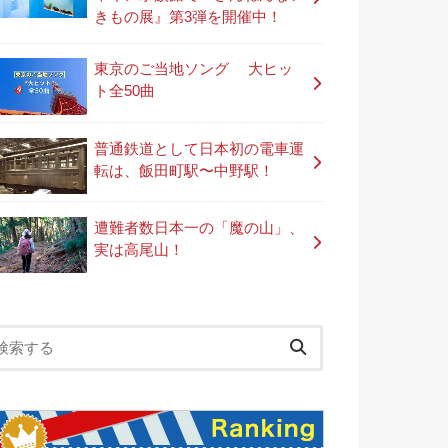
きもの展』第3弾を開催中！
東京のご当地ソング 大ヒッ
ト全50曲
普通鉄道として日本初の電車運
転は、飯田町駅〜中野駅！
遭難者数日本一の「魔の山」、
実は高尾山！