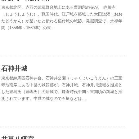
東京都北区、赤羽の武蔵野台地上にある曹洞宗の寺が、 静勝寺
（じょうしょうじ）。戦国時代、江戸城を築城した太田道灌（おお
たどうかん）が築いたと伝わる稲付城の城跡。発掘調査で、永禄年
間（1558年～1569年）の末…
石神井城
東京都練馬区石神井台、石神井公園（しゃくじいこうえん）の三宝
寺池南岸にある中世の城館跡が、石神井城。石神井川流域を拠点と
した豊島氏（豊嶋氏）の居城で、鎌倉時代中期～末期頃の築城と推
測されています。中世の城なので石垣などは…