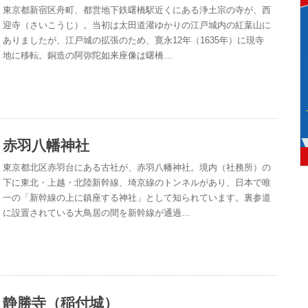
東京都新宿区舟町、都営地下鉄曙橋駅近くにある浄土宗の寺が、西
迎寺（さいこうじ）。当初は太田道灌ゆかりの江戸城内の紅葉山に
ありましたが、江戸城の拡張のため、寛永12年（1635年）に現寺
地に移転。銅造の阿弥陀如来座像は曙橋…
赤羽八幡神社
東京都北区赤羽台にある古社が、赤羽八幡神社。境内（社務所）の
下に東北・上越・北陸新幹線、埼京線のトンネルがあり、日本で唯
一の「新幹線の上に鎮座する神社」として知られています。裏参道
に設置されている大鳥居の間を新幹線が通過…
静勝寺（稲付城）