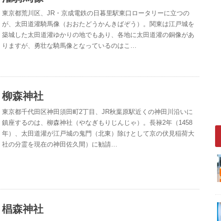
東京都荒川区、JR・京成電鉄の日暮里駅東口ロータリーに立つの
が、太田道灌騎馬像（おおたどうかんきばぞう）。関東は江戸城を
築城した太田道灌ゆかりの地でもあり、各地に太田道灌の銅像があ
りますが、勇壮な騎馬像となっているのはこ…
柳森神社
東京都千代田区神田須田町2丁目、JR秋葉原駅近くの神田川沿いに
鎮座するのは、柳森神社（やなぎもりじんじゃ）。長禄2年（1458
年）、太田道灌が江戸城の鬼門（北東）除けとして京の伏見稲荷大
社の分霊を現在の神田佐久間）に勧請…
椙森神社