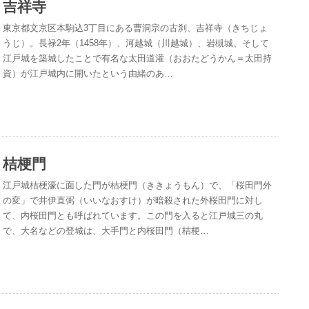
吉祥寺
東京都文京区本駒込3丁目にある曹洞宗の古刹、吉祥寺（きちじょ
うじ）。長禄2年（1458年）、河越城（川越城）、岩槻城、そして
江戸城を築城したことで有名な太田道灌（おおたどうかん＝太田持
資）が江戸城内に開いたという由緒のあ…
桔梗門
江戸城桔梗濠に面した門が桔梗門（ききょうもん）で、「桜田門外
の変」で井伊直弼（いいなおすけ）が暗殺された外桜田門に対し
て、内桜田門とも呼ばれています。この門を入ると江戸城三の丸
で、大名などの登城は、大手門と内桜田門（桔梗…