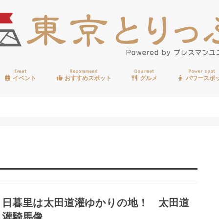
Event
Recommend
Gourmet
Power spot
イベント
おすすめスポット
グルメ
パワースポ
歩く
温泉
見る
買う
遊ぶ
食べる
日暮里は太田道灌ゆかりの地！ 太田道
灌騎馬像