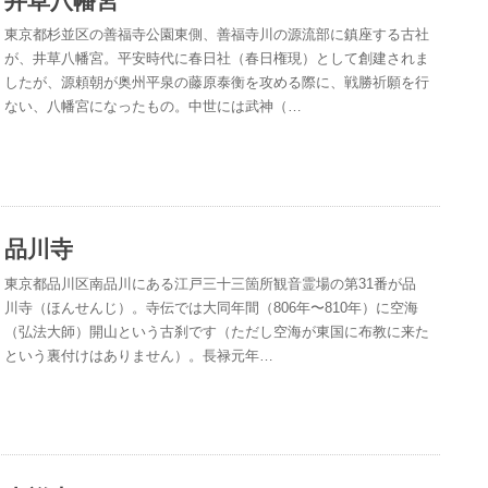
井草八幡宮
東京都杉並区の善福寺公園東側、善福寺川の源流部に鎮座する古社
が、井草八幡宮。平安時代に春日社（春日権現）として創建されま
したが、源頼朝が奥州平泉の藤原泰衡を攻める際に、戦勝祈願を行
ない、八幡宮になったもの。中世には武神（…
品川寺
東京都品川区南品川にある江戸三十三箇所観音霊場の第31番が品
川寺（ほんせんじ）。寺伝では大同年間（806年〜810年）に空海
（弘法大師）開山という古刹です（ただし空海が東国に布教に来た
という裏付けはありません）。長禄元年…