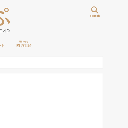
search
Ukiyoe
ット
浮世絵