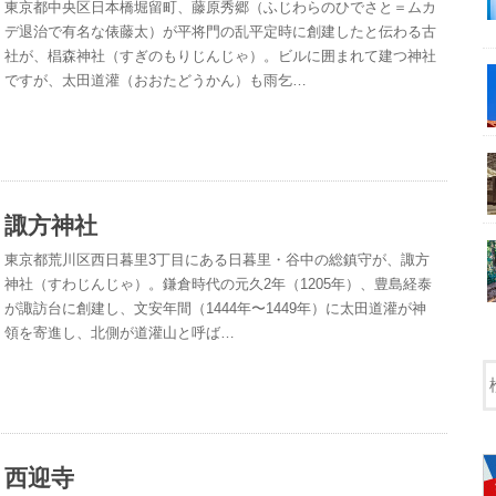
東京都中央区日本橋堀留町、藤原秀郷（ふじわらのひでさと＝ムカ
デ退治で有名な俵藤太）が平将門の乱平定時に創建したと伝わる古
社が、椙森神社（すぎのもりじんじゃ）。ビルに囲まれて建つ神社
ですが、太田道灌（おおたどうかん）も雨乞…
諏方神社
東京都荒川区西日暮里3丁目にある日暮里・谷中の総鎮守が、諏方
神社（すわじんじゃ）。鎌倉時代の元久2年（1205年）、豊島経泰
が諏訪台に創建し、文安年間（1444年〜1449年）に太田道灌が神
領を寄進し、北側が道灌山と呼ば…
西迎寺