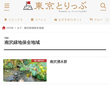
menu
search
トピックス
イベント
おすすめスポット
グルメ
HOME
タグ : 南沢緑地保全地域
TAG
南沢緑地保全地域
東久留米市
南沢湧水群