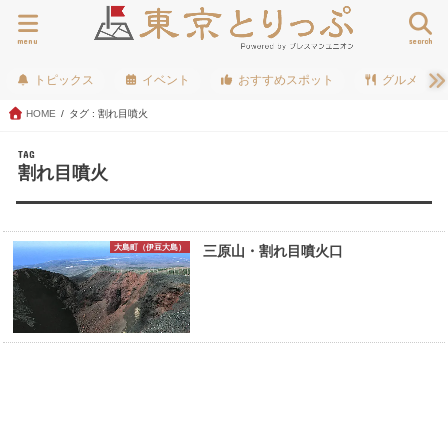
menu
search
トピックス
イベント
おすすめスポット
グルメ
HOME
タグ : 割れ目噴火
TAG
割れ目噴火
大島町（伊豆大島）
三原山・割れ目噴火口