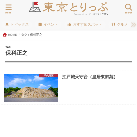
menu
search
トピックス
イベント
おすすめスポット
グルメ
HOME
タグ : 保科正之
TAG
保科正之
千代田区
江戸城天守台（皇居東御苑）