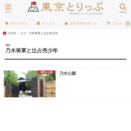
menu
search
トピックス
イベント
おすすめスポット
グルメ
HOME
タグ : 乃木将軍と辻占売少年
TAG
乃木将軍と辻占売少年
東京の公園
乃木公園