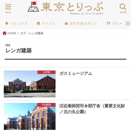
menu
search
トピックス
イベント
おすすめスポット
グルメ
HOME
タグ : レンガ建築
TAG
レンガ建築
小平市
ガスミュージアム
千代田区
旧近衛師団司令部庁舎（重要文化財
／北の丸公園）