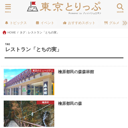
menu
search
トピックス
イベント
おすすめスポット
グルメ
HOME
タグ : レストラン「とちの実」
TAG
レストラン「とちの実」
東京のミュージアム
檜原都民の森森林館
檜原村
檜原都民の森