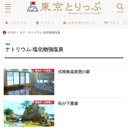
menu
search
トピックス
イベント
おすすめスポット
グルメ
HOME
タグ : ナトリウム-塩化物強塩泉
TAG
ナトリウム-塩化物強塩泉
新島村（式根島）
式根島温泉憩の家
新島村（式根島）
松が下雅湯