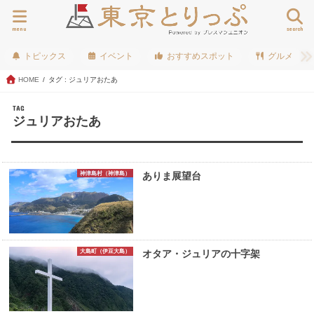
menu
search
トピックス
イベント
おすすめスポット
グルメ
HOME
タグ : ジュリアおたあ
TAG
ジュリアおたあ
神津島村（神津島）
ありま展望台
大島町（伊豆大島）
オタア・ジュリアの十字架