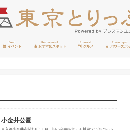
Event
Recommend
Gourmet
Power spot
イベント
おすすめスポット
グルメ
パワースポ
歩く
温泉
見る
買う
遊ぶ
食べる
小金井公園
東京都小金井市関野町1丁目、旧小金井街道・玉川用水北側に広が