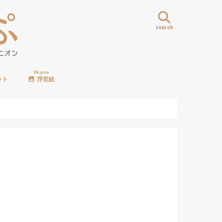
search
Ukiyoe
ット
浮世絵