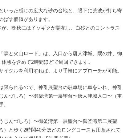
といった感じの広大な砂の台地と、眼下に荒波が打ち寄
のばす価値があります。
ジが、晩秋にはイソギクが開花し、白砂とのコントラス
「森と火山ロード」は、入口から唐人津城、隅の井、御
、休憩を含めて2時間ほどで周回できます。
サイクルを利用すれば、より手軽にアプローチが可能。
は限られるので、神引展望台の駐車場に車をいれ、神引
じんづしろ）〜御釜湾第一展望台〜唐人津城入口〜（車
手。
うじんづしろ）〜御釜湾第一展望台〜御釜湾第二展望
ろ）と歩く2時間40分ほどのロングコースも用意されて