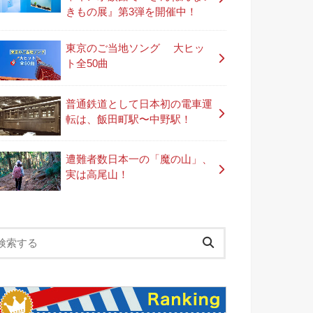
きもの展』第3弾を開催中！
東京のご当地ソング 大ヒッ
ト全50曲
普通鉄道として日本初の電車運
転は、飯田町駅〜中野駅！
遭難者数日本一の「魔の山」、
実は高尾山！