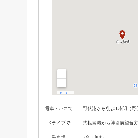
電車・バスで
野伏港から徒歩1時間（野
ドライブで
式根島港から神引展望台方面
駐車場
2台／無料