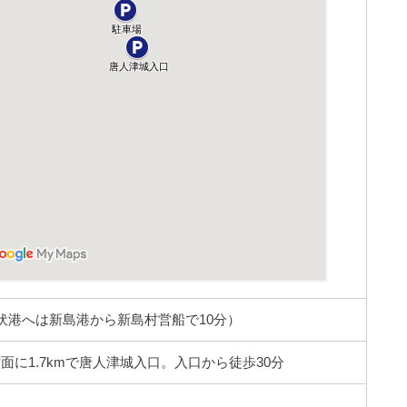
伏港へは新島港から新島村営船で10分）
に1.7kmで唐人津城入口。入口から徒歩30分