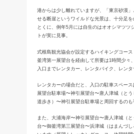
港からは少し離れていますが、「東京砂漠」
せる断崖というワイルドな光景は、十分足を
とくに、例年5月には自生のはオオシマツツ
トが実に見事。
式根島観光協会が設定するハイキングコース
釜湾第一展望台を経由して所要は1時間少々
入口までレンタカー、レンタバイク、レンタ
レンタカーの場合だと、入口の駐車スペース
展望台駐車場〜神引展望台〜唐人津城（とう
道歩き）〜神引展望台駐車場と周回するのも
また、大浦海岸〜神引展望台〜唐人津城（と
台〜御釜湾第三展望台〜浜津城（はまんづし