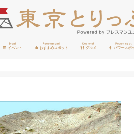
Event
Recommend
Gourmet
Power spot
イベント
おすすめスポット
グルメ
パワースポ
歩く
温泉
見る
買う
遊ぶ
食べる