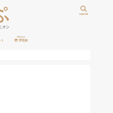
search
Ukiyoe
ット
浮世絵