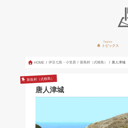
Topics
トピックス
伊豆七島・小笠原
新島村（式根島）
唐人津城
HOME
新島村（式根島）
唐人津城