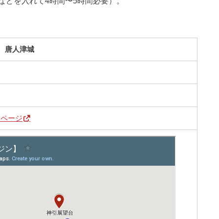
などを入れて4時間〜5時間必要）。
唐人津城
ろ
ムページ